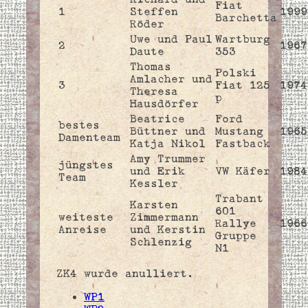
Fiat
1
Steffen
1999
Barchetta
Röder
Uwe und Paul
Wartburg
2
1967
Daute
353
Thomas
Polski
Amlacher und
3
Fiat 125
1974
Theresa
p
Hausdörfer
Beatrice
Ford
bestes
Büttner und
Mustang
1965
Damenteam
Katja Nikol
Fastback
Amy Trummer
jüngstes
und Erik
VW Käfer
1984
Team
Kessler
Trabant
Karsten
601
weiteste
Zimmermann
Rallye
1966
Anreise
und Kerstin
Gruppe
Schlenzig
N1
ZK4 wurde anulliert.
WP1