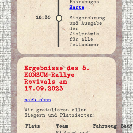
Fahrzeuges
Karte
16:30
Siegerehrung
und Ausgabe
der
Zielprämie
für alle
Teilnehmer
Ergebnisse des 5.
KONSUM-Rallye
Revivals am
17.09.2023
nach oben
Wir gratulieren allen
Siegern und Platzierten!
Platz
Team
Fahrzeug
Bauj
Richard und