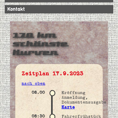
Kontakt
170 km
schönste
Kurven
Zeitplan 17.9.2023
nach oben
08.00
Eröffnung
Anmeldung,
Dokumentenausgabe
Karte
08:30
Fahrerfrühstück